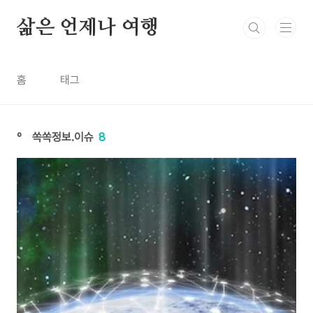
본문 바로가기
삶은 언제나 여행
홈
태그
º 쏙쏙정보.이슈
8