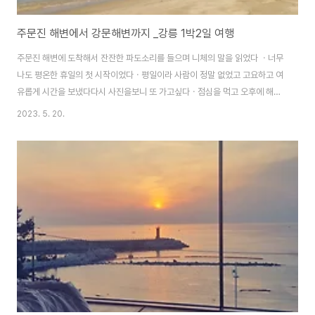
주문진 해변에서 강문해변까지 _강릉 1박2일 여행
주문진 해변에 도착해서 잔잔한 파도소리를 들으며 니체의 말을 읽었다 ㆍ너무
나도 평온한 휴일의 첫 시작이었다ㆍ평일이라 사람이 정말 없었고 고요하고 여
유롭게 시간을 보냈다다시 사진을보니 또 가고싶다ㆍ점심을 먹고 오후에 해변
길을 걷다가 소돌 해변의 빨간등대에 가게되었다더글로리의 촬영지라고 하네
2023. 5. 20.
ㆍ 하늘이 맑고 빨간 등대는 더욱 선명하다해가 질때 쯤 해변길을 걸었다주문
진 수산시장으로 향하는길주문진 수산시장우럭하고 연어 선택!저녁 8시가 다
되어 숙소에 도착했다ㆍ 내가선택한 이곳 스테이수안 오션뷰 403호소맥에 우
럭 연어 ~ 우럭은 바로 잡은거라 정말 쫀득하고 맛있었다ㆍ회가 두접시 정도
양이었는데 먹다보니 입이 비려서 소맥으로 중화시킴ㆍㅋ혼자서도 그 시간이
정말 소중하고 행복했다ㆍ다음날 아침에 일출을 보려고 4시..