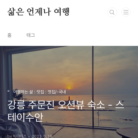
본문 바로가기
삶은 언제나 여행
홈
태그
º 여행하는 삶 : 맛집 : 멋집/-국내
강릉 주문진 오션뷰 숙소 - 스
테이수안
by 빅아티즈
2023. 5. 19.