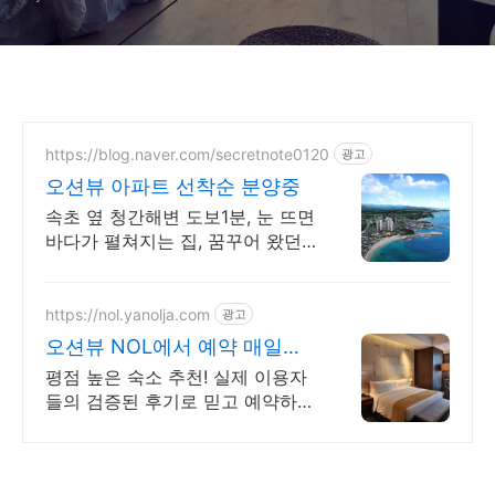
https://blog.naver.com/secretnote0120
광고
오션뷰 아파트 선착순 분양중
속초 옆 청간해변 도보1분, 눈 뜨면
바다가 펼쳐지는 집, 꿈꾸어 왔던
세컨하우스
https://nol.yanolja.com
광고
오션뷰 NOL에서 예약 매일
NOL DRAW 추첨!
평점 높은 숙소 추천! 실제 이용자
들의 검증된 후기로 믿고 예약하세
요! 오션뷰