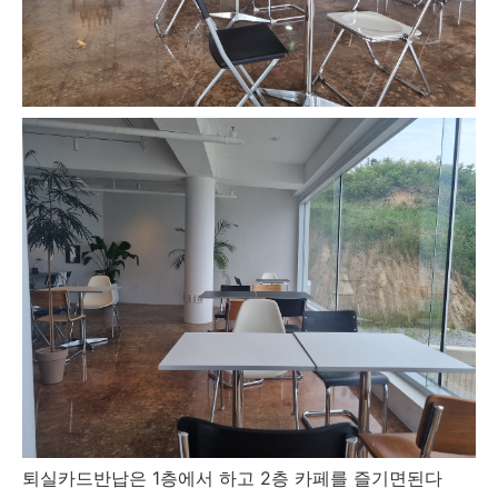
퇴실카드반납은 1층에서 하고 2층 카페를 즐기면된다