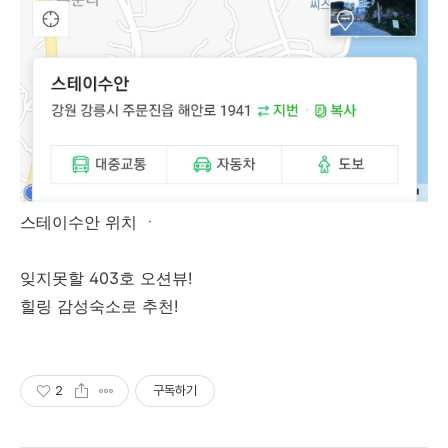
스테이수안 위치 ㆍ
잊지못할 403호 오션뷰!
힐링 감성숙소로 추천!
2
구독하기