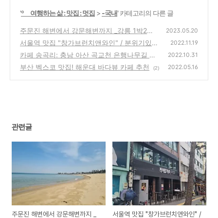
'
º 여행하는 삶 : 맛집 : 멋집
>
-국내
' 카테고리의 다른 글
주문진 해변에서 강문해변까지 _강릉 1박2일
2023.05.20
여행
서울역 맛집 "창가브런치앤와인" / 분위기있는
(1)
2022.11.19
카페 빌라앰버시
카페 송곡리: 충남 아산 곡교천 은행나무길 근
(2)
2022.10.31
처 디저트 카페
부산 벡스코 맛집! 해운대 바다뷰 카페 추천
(3)
2022.05.16
(2)
관련글
주문진 해변에서 강문해변까지 _
서울역 맛집 "창가브런치앤와인" /