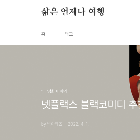
본문 바로가기
삶은 언제나 여행
홈
태그
º 영화 이야기
넷플랙스 블랙코미디 추
by 빅아티즈
2022. 4. 1.