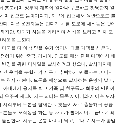
에서 흥분하며 정부의 계획이 얼마나 무모하고 황당한지 열
운전하며 집으로 돌아가다가, 지구에 접근해서 육안으로도 볼
나간다. 다른 운전자들은 민디가 차를 도로에 세워놓은 탓에
하지만, 민디가 하늘을 가리키며 혜성을 보라고 하자 모
두려움을 느낀다.
미국을 더 이상 믿을 수가 없어서 따로 대책을 세운다.
점하기 위해 중국, 러시아, 인도를 혜성 관련 대책에서 배
 변경을 위한 미사일을 발사하려고 했으나, 발사기지에
은 건 운석을 분할시켜 지구에 추락하게 만들자는 피터의
는 처지가 된다. 드론을 혜성으로 발사하는 운명의 날에,
서 아내에게 용서를 빌고 가족 및 친구들과 최후의 만찬이
사의 우주관 제실에서는 피터는 물론 제이니와 제이슨 모자
나 시작부터 드론을 탑재한 로켓들이 서로 충돌해서 공중
 드론들도 오작동을 하는 등 사고가 벌어지더니 끝내 계획
 돌진한다. 지구는 온통 마비가 되고, 그대로 지구가 종말