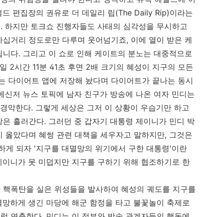
편집장의 권유로 더 데일리 립(The Daily Rip)이라는
. 하지만 토크쇼 진행자들도 사태의 심각성을 무시하고
가십거리 정도로만 다루며 웃어넘기죠, 이에 열이 받은 케
립니다. 그리고 이 쇼로 인해 케이트의 분노는 대중적으로
일 2시간 11분 41초 후면 2배 크기의 혜성이 지구의 모든
는 다이어트 앱에 저장해 놨다며 다이어트가 끝나는 동시
 메신저 뉴스 토픽에 남자 친구가 방송에 나온 여자 민디는
 경악한다. 그렇게 세상은 그저 이 상황이 우습기만 하고
상은 흘러간다. 그러던 중 갑자기 대통령 제이니가 민디 박
이 옳았다며 혜썽 관련 대책을 세우자고 말하지만, 그것은
게 되자 '지구를 대멸망의 위기에서 구한 대통령'이란
제이니가 못 미덥지만 지구를 구하기 위해 협조하기로 한
 핵폭탄을 실은 위성들을 발사하여 혜성의 궤도를 지구를
멸망하게 생긴 마당에 해군 함정을 타고 불꽃놀이 축제로
럼 연출한다. 민디는 이 정부와 방송 관계자들의 행동에