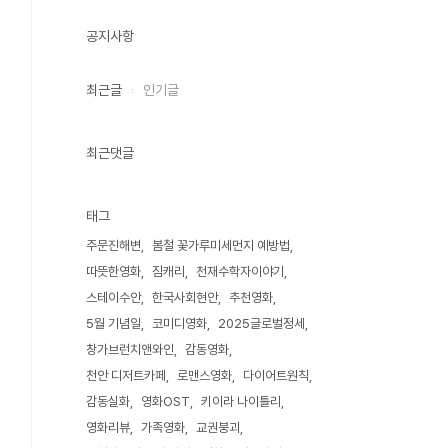
공지사항
최근글
인기글
최근댓글
태그
주문진해변
봄철 꽃가루미세먼지 예방법
따뜻한영화
짐캐리
천재수학자이야기
스테이수안
한국사회현안
추천영화
5월 기념일
코미디영화
2025글로벌정세
창가브런치앤와인
감동영화
천안 디저트카페
로맨스영화
다이어트원칙
감동실화
영화OST
키이라 나이틀리
영화리뷰
가족영화
교권붕괴