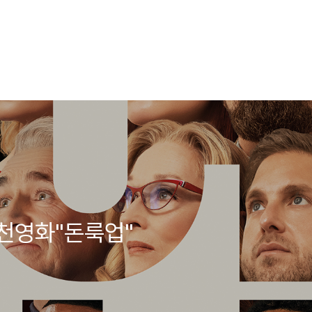
천영화"돈룩업"