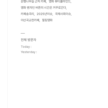
은행나무길 근처 카페
영화 뷰티풀마인드
영화 벤자민 버튼의 시간은 거꾸로간다
카페송곡리
2025년이슈
국제사회이슈
아산곡교천카페
힐링영화
전체 방문자
Today :
Yesterday :